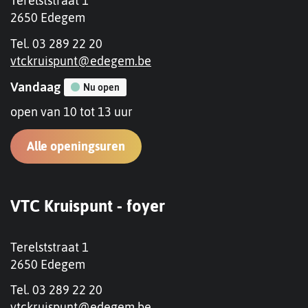
Terelststraat 1
,
2650
Edegem
Tel.
03 289 22 20
E-
vtckruispunt
@
edegem.be
mail
Openingsuren
Vandaag
Nu open
open van
10
tot
13
uur
VTC
Alle openingsuren
Kruispunt
-
Contact
bibliotheek
VTC Kruispunt - foyer
Adres
Terelststraat 1
,
2650
Edegem
Tel.
03 289 22 20
E-
vtckruispunt
@
edegem.be