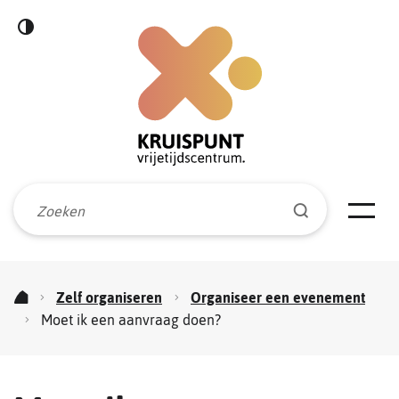
Naar
Hoog
inhoud
Kruispunt
contrast
vrijetijdscentrum
Waarmee
Zoeken
kunnen
Men
we
jou
helpen?
Zelf organiseren
Organiseer een evenement
Startpagina
Moet ik een aanvraag doen?