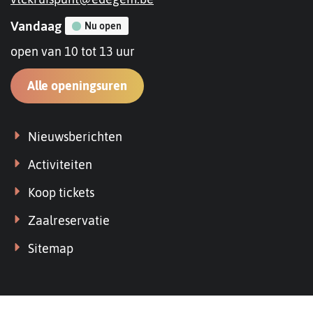
mail
Openingsuren
Vandaag
Nu open
open van
10
tot
13
uur
VTC
Alle openingsuren
Kruispunt
-
Links
Nieuwsberichten
foyer
Activiteiten
Koop tickets
Zaalreservatie
Sitemap