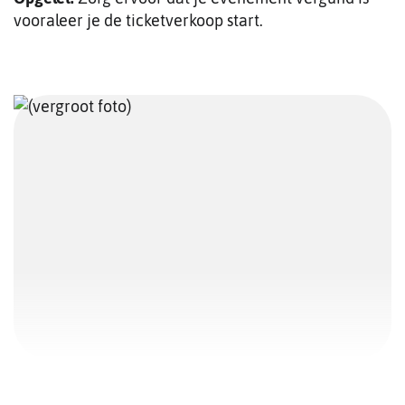
Volg
vooraleer je de ticketverkoop start.
Insta
op
ons
Hoplr
op
Uit
in
Vlaa