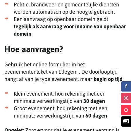
Politie, brandweer en gemeentelijke diensten
worden automatisch op de hoogte gebracht
Een aanvraag op openbaar domein geldt
tegelijk als aanvraag voor inname van openbaar
domein
Hoe aanvragen?
Gebruik het online formulier in het
evenementenloket van Edegem
. De doorlooptijd
hangt af van je type evenement, maar
begin op tijd
:
Klein evenement: hou rekening met een
Volg
minimale verwerkingstijd van
30 dagen
ons
Groot evenement: hou rekening met een
Volg
minimale verwerkingstrijd van
60 dagen
op
ons
Volg
Face
op
Opgelet:
Zorg ervoor dat je evenement vergund is
ons