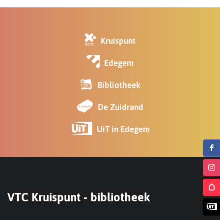
Kruispunt
Edegem
Bibliotheek
De Zuidrand
UiT in Edegem
Volg
ons
Volg
Contact
Contact
VTC Kruispunt - bibliotheek
op
ons
Volg
Face
op