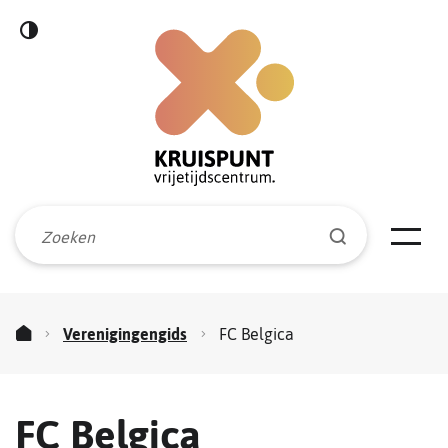
Naar
Hoog
inhoud
Kruispunt
contrast
vrijetijdscentrum
Waarmee
Zoeken
kunnen
Men
we
jou
helpen?
Verenigingengids
FC Belgica
Startpagina
FC Belgica