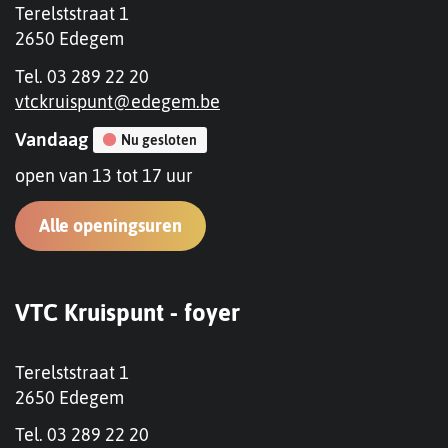
ons
Volg
Adres
Terelststraat 1
Insta
,
2650
Edegem
op
ons
Tel.
Hoplr
03 289 22 20
op
E-
vtckruispunt
@
edegem.be
Uit
mail
Openingsuren
Vandaag
Nu gesloten
in
open van
13
tot
17
uur
Vlaa
VTC
Alle openingsuren
Kruispunt
-
Contact
bibliotheek
VTC Kruispunt - foyer
Adres
Terelststraat 1
,
2650
Edegem
Tel.
03 289 22 20