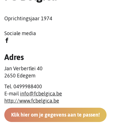
Oprichtingsjaar
1974
Sociale media
Facebook
Adres
Jan Verbertlei 40
,
2650
Edegem
Tel.
0499988400
E-
info
@
fcbelgica.be
mail
Website
http://www.fcbelgica.be
Klik hier om je gegevens aan te passen!