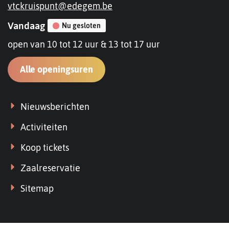
E-
vtckruispunt
@
edegem.be
mail
Openingsuren
Vandaag
Nu gesloten
open van
10
tot
12
uur
&
13
tot
17
uur
VTC
Alle openingsuren
Kruispunt
-
Links
Nieuwsberichten
foyer
Activiteiten
Koop tickets
Zaalreservatie
Sitemap