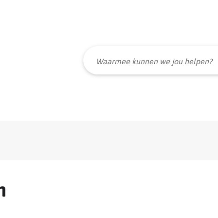
Naar
inhoud
Waarmee
kunnen
we
jou
helpen?
n