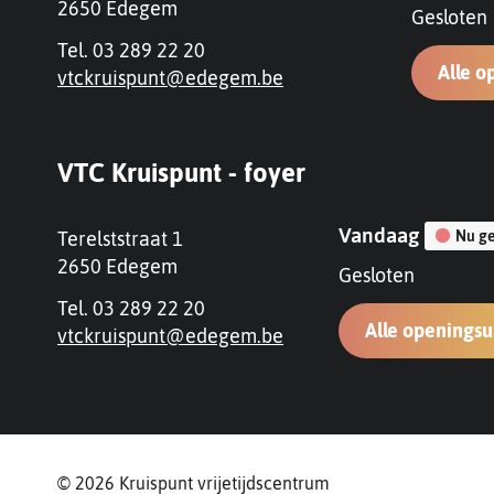
,
2650
Edegem
Gesloten
Tel.
03 289 22 20
Alle o
E-
vtckruispunt
@
edegem.be
mail
Contact
Openingsure
VTC Kruispunt - foyer
Vandaag
Adres
Nu ge
Terelststraat 1
,
2650
Edegem
Gesloten
Tel.
03 289 22 20
Alle openings
E-
vtckruispunt
@
edegem.be
mail
© 2026 Kruispunt vrijetijdscentrum