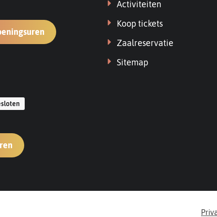
Activiteiten
Koop tickets
VTC
peningsuren
Zaalreservatie
Kruispunt
-
Sitemap
bibliotheek
n
sloten
VTC
uren
Kruispunt
-
foyer
Priv