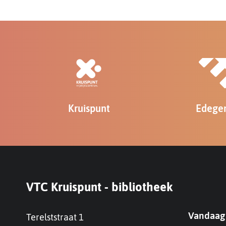
Kruispunt
Edege
Contact
Contact
Openin
VTC Kruispunt - bibliotheek
Vandaag
Adres
Terelststraat 1