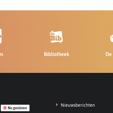
bestuur
Edegem
m
Bibliotheek
De 
gsuren
Links
Nieuwsberichten
Nu gesloten