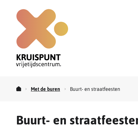
Kruispunt
vrijetijdscentrum
Met de buren
Buurt- en straatfeesten
Startpagina
Buurt- en straatfeeste